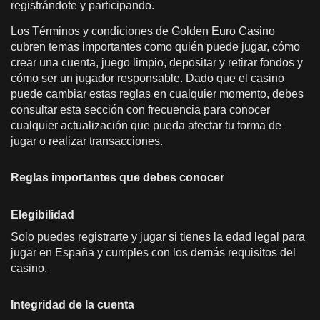
registrándote y participando.
Los Términos y condiciones de Golden Euro Casino
cubren temas importantes como quién puede jugar, cómo
crear una cuenta, juego limpio, depositar y retirar fondos y
cómo ser un jugador responsable. Dado que el casino
puede cambiar estas reglas en cualquier momento, debes
consultar esta sección con frecuencia para conocer
cualquier actualización que pueda afectar tu forma de
jugar o realizar transacciones.
Reglas importantes que debes conocer
Elegibilidad
Solo puedes registrarte y jugar si tienes la edad legal para
jugar en España y cumples con los demás requisitos del
casino.
Integridad de la cuenta