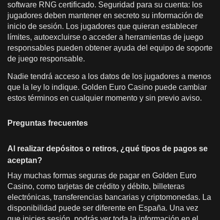
software RNG certificado. Seguridad para su cuenta: los
jugadores deben mantener en secreto su información de
inicio de sesión. Los jugadores que quieran establecer
límites, autoexcluirse o acceder a herramientas de juego
responsables pueden obtener ayuda del equipo de soporte
de juego responsable.
Nadie tendrá acceso a los datos de los jugadores a menos
que la ley lo indique. Golden Euro Casino puede cambiar
estos términos en cualquier momento y sin previo aviso.
Preguntas frecuentes
Al realizar depósitos o retiros, ¿qué tipos de pagos se
aceptan?
Hay muchas formas seguras de pagar en Golden Euro
Casino, como tarjetas de crédito y débito, billeteras
electrónicas, transferencias bancarias y criptomonedas. La
disponibilidad puede ser diferente en España. Una vez
que inicies sesión, podrás ver toda la información en el