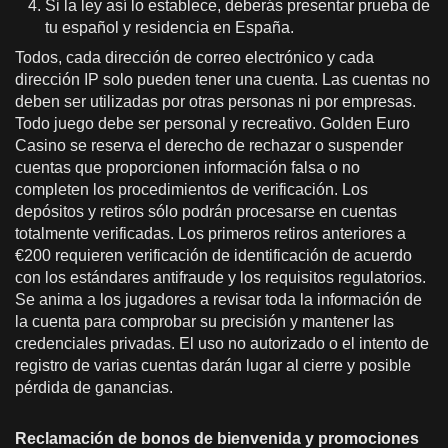
Si la ley así lo establece, deberás presentar prueba de
tu español y residencia en España.
Todos, cada dirección de correo electrónico y cada
dirección IP solo pueden tener una cuenta. Las cuentas no
deben ser utilizadas por otras personas ni por empresas.
Todo juego debe ser personal y recreativo. Golden Euro
Casino se reserva el derecho de rechazar o suspender
cuentas que proporcionen información falsa o no
completen los procedimientos de verificación. Los
depósitos y retiros sólo podrán procesarse en cuentas
totalmente verificadas. Los primeros retiros anteriores a
€200 requieren verificación de identificación de acuerdo
con los estándares antifraude y los requisitos regulatorios.
Se anima a los jugadores a revisar toda la información de
la cuenta para comprobar su precisión y mantener las
credenciales privadas. El uso no autorizado o el intento de
registro de varias cuentas darán lugar al cierre y posible
pérdida de ganancias.
Reclamación de bonos de bienvenida y promociones