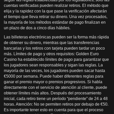
cuentas verificadas pueden realizar retiros. El método que
elija y la rapidez con la que pase la verificación afectarán
el tiempo que lleva retirar su dinero. Una vez procesados,
la mayoría de los métodos estándar de pago finalizan en
un plazo de dos a cinco días hábiles.
Las billeteras electrónicas pueden ser la forma más rápida
de obtener su dinero, mientras que las transferencias
bancarias y los retiros con tarjeta pueden tardar un poco
más. Límites de pago y otros requisitos: Golden Euro
Casino ha establecido límites de pago para garantizar que
los jugadores sean responsables y sigan las reglas. La
mayoría de las veces, los jugadores pueden sacar hasta
€5000 por semana. Puede haber diferentes reglas para
ganar el premio mayor o premios progresivos. Si habla
directamente con el servicio de atención al cliente, puede
obtener límites más altos. Después del procesamiento
inicial, cada retiro tiene un período “pendiente” de 24 a 48
horas. Atención: No se permiten retiros por debajo de €50.
Es importante tener esto en cuenta para que el proceso