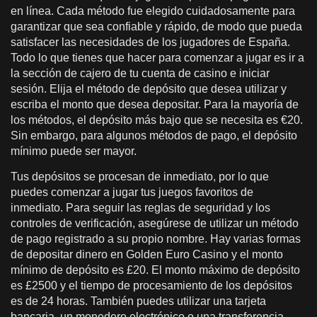
en línea. Cada método fue elegido cuidadosamente para
garantizar que sea confiable y rápido, de modo que pueda
satisfacer las necesidades de los jugadores de España.
Todo lo que tienes que hacer para comenzar a jugar es ir a
la sección de cajero de tu cuenta de casino e iniciar
sesión. Elija el método de depósito que desea utilizar y
escriba el monto que desea depositar. Para la mayoría de
los métodos, el depósito más bajo que se necesita es €20.
Sin embargo, para algunos métodos de pago, el depósito
mínimo puede ser mayor.
Tus depósitos se procesan de inmediato, por lo que
puedes comenzar a jugar tus juegos favoritos de
inmediato. Para seguir las reglas de seguridad y los
controles de verificación, asegúrese de utilizar un método
de pago registrado a su propio nombre. Hay varias formas
de depositar dinero en Golden Euro Casino y el monto
mínimo de depósito es £20. El monto máximo de depósito
es £2500 y el tiempo de procesamiento de los depósitos
es de 24 horas. También puedes utilizar una tarjeta
bancaria, un monedero electrónico o una transferencia