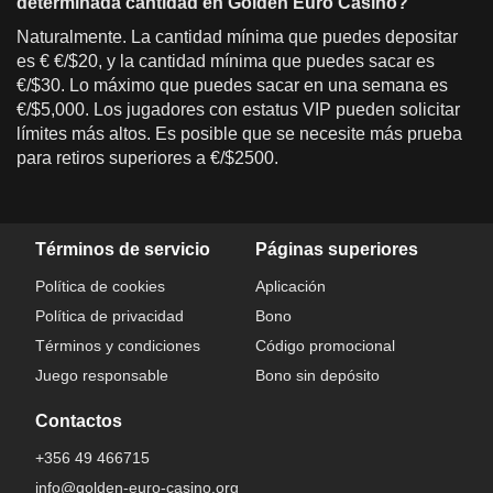
determinada cantidad en Golden Euro Casino?
Naturalmente. La cantidad mínima que puedes depositar
es € €/$20, y la cantidad mínima que puedes sacar es
€/$30. Lo máximo que puedes sacar en una semana es
€/$5,000. Los jugadores con estatus VIP pueden solicitar
límites más altos. Es posible que se necesite más prueba
para retiros superiores a €/$2500.
Términos de servicio
Páginas superiores
Política de cookies
Aplicación
Política de privacidad
Bono
Términos y condiciones
Código promocional
Juego responsable
Bono sin depósito
Contactos
+356 49 466715
info@golden-euro-casino.org