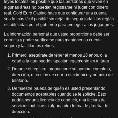
leyes locales, es posible que las personas que viven en
algunas áreas no puedan registrarse ni jugar con dinero
real. Gold Euro Casino hace que configurar una cuenta
sea lo más fácil posible sin dejar de seguir todas las reglas
establecidas por el gobierno para proteger a los jugadores.
La información personal que usted proporcione debe ser
correcta y poder verificarse para mantener su cuenta
segura y facilitar los retiros.
Primero, asegúrate de tener al menos 18 años, o la
edad a la que puedes apostar legalmente en tu área.
Durante el registro, proporcione su nombre completo,
dirección, dirección de correo electrónico y número de
teléfono.
Demuestre prueba de quién es usted presentando
documentos aceptables cuando se le solicite. Esto
podría ser una licencia de conducir, una factura de
servicios públicos o alguna otra forma de prueba de
dirección.