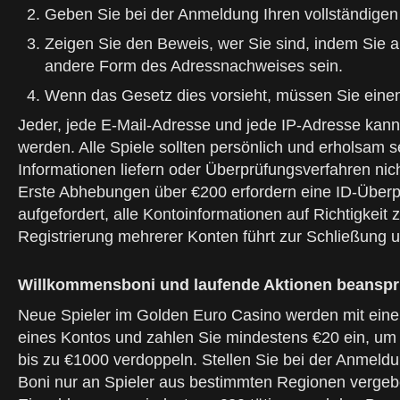
Geben Sie bei der Anmeldung Ihren vollständige
Zeigen Sie den Beweis, wer Sie sind, indem Sie 
andere Form des Adressnachweises sein.
Wenn das Gesetz dies vorsieht, müssen Sie einen
Jeder, jede E-Mail-Adresse und jede IP-Adresse kann
werden. Alle Spiele sollten persönlich und erholsam 
Informationen liefern oder Überprüfungsverfahren nic
Erste Abhebungen über €200 erfordern eine ID-Über
aufgefordert, alle Kontoinformationen auf Richtigkei
Registrierung mehrerer Konten führt zur Schließung
Willkommensboni und laufende Aktionen beansp
Neue Spieler im Golden Euro Casino werden mit einem
eines Kontos und zahlen Sie mindestens €20 ein, um 
bis zu €1000 verdoppeln. Stellen Sie bei der Anmeldu
Boni nur an Spieler aus bestimmten Regionen vergebe