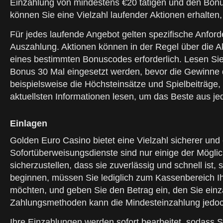
Einzahlung von mindestens €20 tätigen und den Bonus
können Sie eine Vielzahl laufender Aktionen erhalten,
Für jedes laufende Angebot gelten spezifische Anfor
Auszahlung. Aktionen können in der Regel über die A
eines bestimmten Bonuscodes erforderlich. Lesen Sie
Bonus 30 Mal eingesetzt werden, bevor die Gewinne 
beispielsweise die Höchsteinsätze und Spielbeiträge, l
aktuellsten Informationen lesen, um das Beste aus j
Einlagen
Golden Euro Casino bietet eine Vielzahl sicherer und
Sofortüberweisungsdienste sind nur einige der Mögli
sicherzustellen, dass sie zuverlässig und schnell is
beginnen, müssen Sie lediglich zum Kassenbereich 
möchten, und geben Sie den Betrag ein, den Sie einza
Zahlungsmethoden kann die Mindesteinzahlung jedoc
Ihre Einzahlungen werden sofort bearbeitet, sodass S