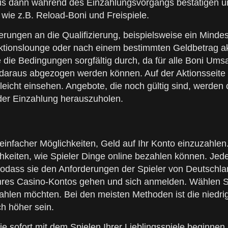
 dann während des Einzahlungsvorgangs bestätigen und 
 wie z.B. Reload-Boni und Freispiele.
derungen an die Qualifizierung, beispielsweise ein Min
ktionslounge oder nach einem bestimmten Geldbetrag akt
 die Bedingungen sorgfältig durch, da für alle Boni Um
daraus abgezogen werden können. Auf der Aktionsseite
eicht einsehen. Angebote, die noch gültig sind, werden oft
eder Einzahlung herauszuholen.
 einfacher Möglichkeiten, Geld auf Ihr Konto einzuzahle
chkeiten, wie Spieler Dinge online bezahlen können. Je
t, sodass sie den Anforderungen der Spieler von Deutsc
Ihres Casino-Kontos gehen und sich anmelden. Wählen S
hlen möchten. Bei den meisten Methoden ist die niedrigs
h höher sein.
ie sofort mit dem Spielen Ihrer Lieblingsspiele beginne