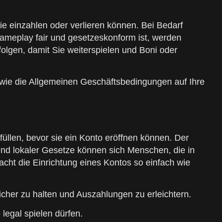
ie einzahlen oder verlieren können. Bei Bedarf
ameplay fair und gesetzeskonform ist, werden
folgen, damit Sie weiterspielen und Boni oder
wie die Allgemeinen Geschäftsbedingungen auf Ihre
üllen, bevor sie ein Konto eröffnen können. Der
rund lokaler Gesetze können sich Menschen, die in
cht die Einrichtung eines Kontos so einfach wie
her zu halten und Auszahlungen zu erleichtern.
 legal spielen dürfen.