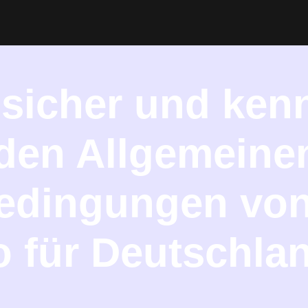
 sicher und ken
 den Allgemeine
edingungen vo
o für Deutschla