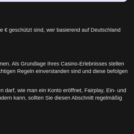
re € geschützt sind, wer basierend auf Deutschland
en. Als Grundlage Ihres Casino-Erlebnisses stellen
wichtigen Regeln einverstanden sind und diese befolgen
arf, wie man ein Konto eröffnet, Fairplay, Ein- und
dern kann, sollten Sie diesen Abschnitt regelmäßig