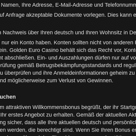
n Namen, Ihre Adresse, E-Mail-Adresse und Telefonnumm
auf Anfrage akzeptable Dokumente vorlegen. Dies kann 
 Nachweis über Ihren deutsch und Ihren Wohnsitz in De
 nur ein Konto haben. Konten sollten nicht von anderen
sein. Golden Euro Casino behält sich das Recht vor, Kon
ht abschließen. Ein- und Auszahlungen dürfen nur auf vol
prüfung gemäß Betrugsbekämpfungsstandards und regula
t zu überprüfen und ihre Anmeldeinformationen geheim z
 und möglicherweise zum Verlust von Gewinnen.
ruchen
 attraktiven Willkommensbonus begrüßt, der ihr Startgu
Ihr erstes Angebot zu erhalten. Gemäß der aktuellen A
ng sicher, dass alle Ihre aktuellen deutsch und persönli
n werden, die berechtigt sind. Wenn Sie Ihren Bonus er