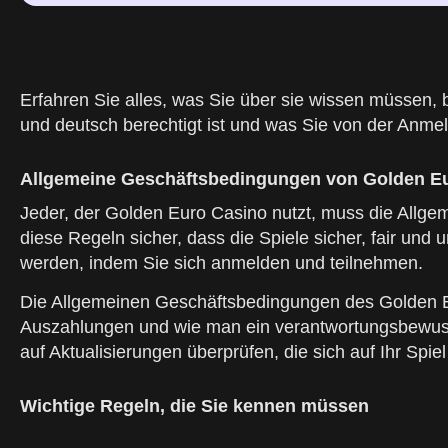
Erfahren Sie alles, was Sie über sie wissen müssen, 
und deutsch berechtigt ist und was Sie von der Anme
Allgemeine Geschäftsbedingungen von Golden E
Jeder, der Golden Euro Casino nutzt, muss die Allg
diese Regeln sicher, dass die Spiele sicher, fair und
werden, indem Sie sich anmelden und teilnehmen.
Die Allgemeinen Geschäftsbedingungen des Golden Eur
Auszahlungen und wie man ein verantwortungsbewusste
auf Aktualisierungen überprüfen, die sich auf Ihr Spi
Wichtige Regeln, die Sie kennen müssen