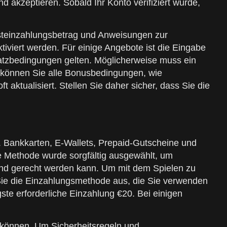
akzeptieren. Sobald Ihr Konto verifiziert wurde,
desteinzahlungsbetrag und Anweisungen zur
iviert werden. Für einige Angebote ist die Eingabe
satzbedingungen gelten. Möglicherweise muss ein
 können Sie alle Bonusbedingungen, wie
 aktualisiert. Stellen Sie daher sicher, dass Sie die
n. Bankkarten, E-Wallets, Prepaid-Gutscheine und
de Methode wurde sorgfältig ausgewählt, um
hland gerecht werden kann. Um mit dem Spielen zu
ie die Einzahlungsmethode aus, die Sie verwenden
te erforderliche Einzahlung €20. Bei einigen
n können. Um Sicherheitsregeln und