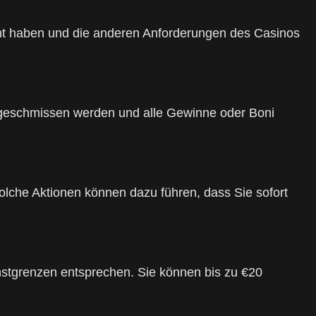
icht haben und die anderen Anforderungen des Casinos
usgeschmissen werden und alle Gewinne oder Boni
Solche Aktionen können dazu führen, dass Sie sofort
stgrenzen entsprechen. Sie können bis zu €20