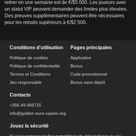
retirer en une semaine est de €/$5 000. Les joueurs avec
un statut VIP peuvent demander des limites plus élevées.
Des preuves supplémentaires peuvent être nécessaires
pour les retraits supérieurs à €/$2 500.
Conditions d'utilisation
Pages principales
Politique de cookies
Application
Politique de confidentialité
Bonus
Termes et Conditions
Code promotionnel
Jeu responsable
Bonus sans dépôt
Contacts
+356 49 466715
info@golden-euro-casino.org
Jouez la sécurité