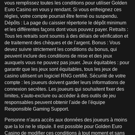
vous remplissez toutes les conditions pour utiliser Golden
Euro Casino en vous y rendant. Si vous enfreignez ces
règles, votre compte pourrait être fermé ou suspendu.
Dépôts : La page du caissier répertorie le dépôt minimum
et les différentes façons dont vous pouvez payer. Retraits :
Tous les retraits sont soumis à des délais de vérification et
de traitement des chèques et de l'argent. Bonus : Vous
devez suivre strictement les conditions du bonus, qui
peuvent inclure des conditions de mise et des jeux
auxquels vous ne pouvez pas jouer. Jeux équitables : pour
garantir que les jeux sont équitables, tous les jeux de
casino utilisent un logiciel RNG certifié. Sécurité de votre
compte : les joueurs doivent garder leurs informations de
connexion secrètes. Les joueurs qui souhaitent fixer des
limites, s'auto-exclure ou accéder à des outils de jeu
responsables peuvent obtenir l'aide de l'équipe
Responsible Gaming Support.
Personne n’aura accès aux données des joueurs à moins
que la loi ne le stipule. Il est possible pour Golden Euro
Casino de modifier ces conditions à tout moment et sans