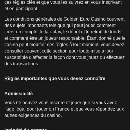
ces règles clés et que vous les suivrez en vous inscrivant
et en participant.
Les conditions générales de Golden Euro Casino couvrent
des sujets importants tels que qui peut jouer, comment
créer un compte, le fair-play, le dépôt et le retrait de fonds
et comment être un joueur responsable. Étant donné que le
casino peut modifier ces règles à tout moment, vous devez
consulter souvent cette section pour toute mise à jour
susceptible d'affecter la façon dont vous jouez ou effectuez
des transactions.
Règles importantes que vous devez connaître
Admissibilité
Vous ne pouvez vous inscrire et jouer que si vous avez
l'âge légal pour jouer en France et que vous répondez aux
autres exigences du casino.