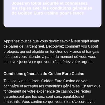
Jouez en toute sécurité et connaissez
les règles avec les conditions générales
de Golden Euro Casino pour France
Apprenez tout ce que vous devez savoir à leur sujet avant
de parier de l’argent réel. Découvrez comment vos € sont
protégés, qui est éligible en fonction de France et français
et à quoi vous attendre à partir du moment où vous vous
inscrivez jusqu'à ce que vous récupériez votre argent.
Conditions générales du Golden Euro Casino
Tous ceux qui utilisent Golden Euro Casino doivent
connaître et accepter les conditions générales. En tant que
fondement de votre expérience de casino, ces règles
garantissent que les jeux sont sûrs, équitables et
amusants. Vous confirmez que vous êtes d’accord avec