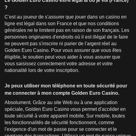
Le Golden Euro Casino est-il légal là où je vis (France)
?
C'est au joueur de s'assurer que jouer dans un casino en
ligne est légal dans son France et que nos conditions
générales ne le limitent pas en raison de son français. Les
personnes originaires d'endroits où il est illégal de le faire
ne peuvent pas s'inscrire ni parier de l'argent réel au
Golden Euro Casino. Pour vous assurer que vous êtes
éligible, le soutien peut vous aider à vous assurer que
vous saisissez correctement votre adresse et votre
nationalité lors de votre inscription.
Je peux utiliser mon téléphone en toute sécurité pour
me connecter à mon compte Golden Euro Casino.
Absolument. Grâce au site Web ou à une application
spéciale, Golden Euro Casino vous permet d'accéder en
toute sécurité à votre appareil mobile. Sur mobile, toutes
les fonctionnalités de sécurité fonctionnent, comme
l'exigence d'un mot de passe pour se connecter et le
cryptage des transactions. Utilisez un mot de passe unique