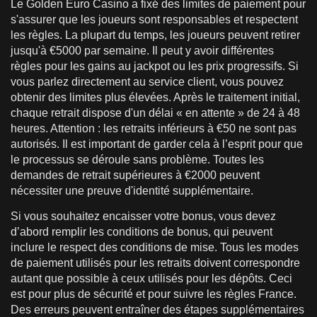
Le Golden Euro Casino a fixé des limites de paiement pour
s'assurer que les joueurs sont responsables et respectent
les règles. La plupart du temps, les joueurs peuvent retirer
jusqu'à €5000 par semaine. Il peut y avoir différentes
règles pour les gains au jackpot ou les prix progressifs. Si
vous parlez directement au service client, vous pouvez
obtenir des limites plus élevées. Après le traitement initial,
chaque retrait dispose d'un délai « en attente » de 24 à 48
heures. Attention : les retraits inférieurs à €50 ne sont pas
autorisés. Il est important de garder cela à l’esprit pour que
le processus se déroule sans problème. Toutes les
demandes de retrait supérieures à €2000 peuvent
nécessiter une preuve d'identité supplémentaire.
Si vous souhaitez encaisser votre bonus, vous devez
d’abord remplir les conditions de bonus, qui peuvent
inclure le respect des conditions de mise. Tous les modes
de paiement utilisés pour les retraits doivent correspondre
autant que possible à ceux utilisés pour les dépôts. Ceci
est pour plus de sécurité et pour suivre les règles France.
Des erreurs peuvent entraîner des étapes supplémentaires