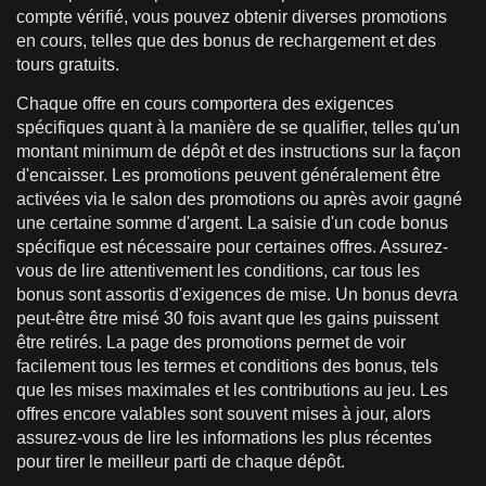
compte vérifié, vous pouvez obtenir diverses promotions
en cours, telles que des bonus de rechargement et des
tours gratuits.
Chaque offre en cours comportera des exigences
spécifiques quant à la manière de se qualifier, telles qu'un
montant minimum de dépôt et des instructions sur la façon
d'encaisser. Les promotions peuvent généralement être
activées via le salon des promotions ou après avoir gagné
une certaine somme d'argent. La saisie d'un code bonus
spécifique est nécessaire pour certaines offres. Assurez-
vous de lire attentivement les conditions, car tous les
bonus sont assortis d'exigences de mise. Un bonus devra
peut-être être misé 30 fois avant que les gains puissent
être retirés. La page des promotions permet de voir
facilement tous les termes et conditions des bonus, tels
que les mises maximales et les contributions au jeu. Les
offres encore valables sont souvent mises à jour, alors
assurez-vous de lire les informations les plus récentes
pour tirer le meilleur parti de chaque dépôt.