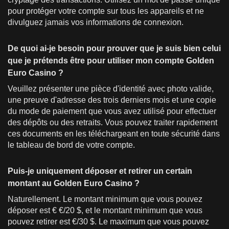
pour protéger votre compte sur tous les appareils et ne
divulguez jamais vos informations de connexion.
De quoi ai-je besoin pour prouver que je suis bien celui
que je prétends être pour utiliser mon compte Golden
Euro Casino ?
Veuillez présenter une pièce d'identité avec photo valide,
une preuve d'adresse des trois derniers mois et une copie
du mode de paiement que vous avez utilisé pour effectuer
des dépôts ou des retraits. Vous pouvez traiter rapidement
ces documents en les téléchargeant en toute sécurité dans
le tableau de bord de votre compte.
Puis-je uniquement déposer et retirer un certain
montant au Golden Euro Casino ?
Naturellement. Le montant minimum que vous pouvez
déposer est € €/20 $, et le montant minimum que vous
pouvez retirer est €/30 $. Le maximum que vous pouvez