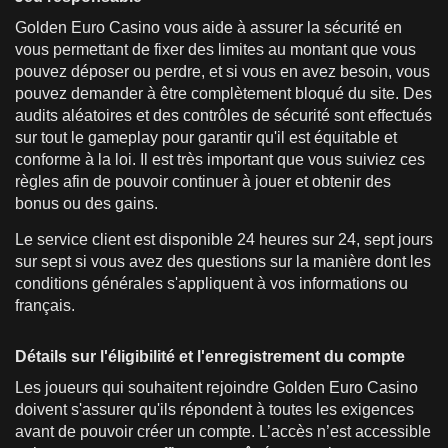
Golden Euro Casino vous aide à assurer la sécurité en
vous permettant de fixer des limites au montant que vous
pouvez déposer ou perdre, et si vous en avez besoin, vous
pouvez demander à être complètement bloqué du site. Des
audits aléatoires et des contrôles de sécurité sont effectués
sur tout le gameplay pour garantir qu'il est équitable et
conforme à la loi. Il est très important que vous suiviez ces
règles afin de pouvoir continuer à jouer et obtenir des
bonus ou des gains.
Le service client est disponible 24 heures sur 24, sept jours
sur sept si vous avez des questions sur la manière dont les
conditions générales s'appliquent à vos informations ou
français.
Détails sur l'éligibilité et l'enregistrement du compte
Les joueurs qui souhaitent rejoindre Golden Euro Casino
doivent s'assurer qu'ils répondent à toutes les exigences
avant de pouvoir créer un compte. L’accès n’est accessible