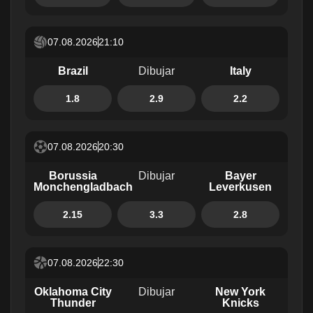
07.08.2026
21:10
Brazil
Dibujar
Italy
1.8
2.9
2.2
07.08.2026
20:30
Borussia
Dibujar
Bayer
Monchengladbach
Leverkusen
2.15
3.3
2.8
07.08.2026
22:30
Oklahoma City
Dibujar
New York
Thunder
Knicks