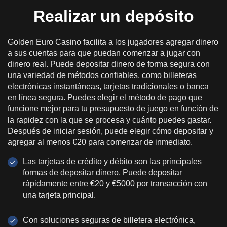
Realizar un depósito
Golden Euro Casino facilita a los jugadores agregar dinero
a sus cuentas para que puedan comenzar a jugar con
dinero real. Puede depositar dinero de forma segura con
una variedad de métodos confiables, como billeteras
electrónicas instantáneas, tarjetas tradicionales o banca
en línea segura. Puedes elegir el método de pago que
funcione mejor para tu presupuesto de juego en función de
la rapidez con la que se procesa y cuánto puedes gastar.
Después de iniciar sesión, puede elegir cómo depositar y
agregar al menos €20 para comenzar de inmediato.
Las tarjetas de crédito y débito son las principales
formas de depositar dinero. Puede depositar
rápidamente entre €20 y €5000 por transacción con
una tarjeta principal.
Con soluciones seguras de billetera electrónica,