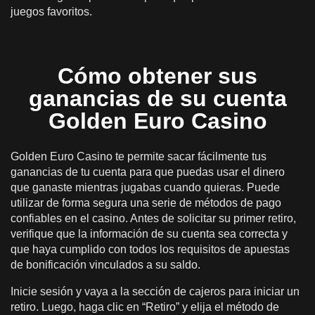
juegos favoritos.
Cómo obtener sus
ganancias de su cuenta
Golden Euro Casino
Golden Euro Casino te permite sacar fácilmente tus
ganancias de tu cuenta para que puedas usar el dinero
que ganaste mientras jugabas cuando quieras. Puede
utilizar de forma segura una serie de métodos de pago
confiables en el casino. Antes de solicitar su primer retiro,
verifique que la información de su cuenta sea correcta y
que haya cumplido con todos los requisitos de apuestas
de bonificación vinculados a su saldo.
Inicie sesión y vaya a la sección de cajeros para iniciar un
retiro. Luego, haga clic en “Retiro” y elija el método de