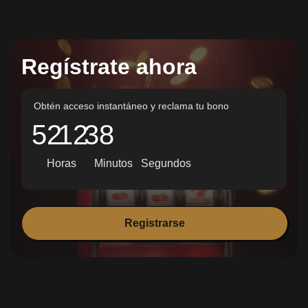
Regístrate ahora
Obtén acceso instantáneo y reclama tu bono
52
12
37
Horas
Minutos
Segundos
Registrarse