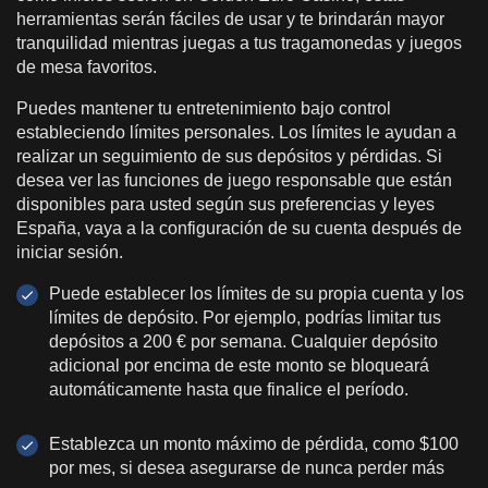
herramientas serán fáciles de usar y te brindarán mayor
tranquilidad mientras juegas a tus tragamonedas y juegos
de mesa favoritos.
Puedes mantener tu entretenimiento bajo control
estableciendo límites personales. Los límites le ayudan a
realizar un seguimiento de sus depósitos y pérdidas. Si
desea ver las funciones de juego responsable que están
disponibles para usted según sus preferencias y leyes
España, vaya a la configuración de su cuenta después de
iniciar sesión.
Puede establecer los límites de su propia cuenta y los
límites de depósito. Por ejemplo, podrías limitar tus
depósitos a 200 € por semana. Cualquier depósito
adicional por encima de este monto se bloqueará
automáticamente hasta que finalice el período.
Establezca un monto máximo de pérdida, como $100
por mes, si desea asegurarse de nunca perder más