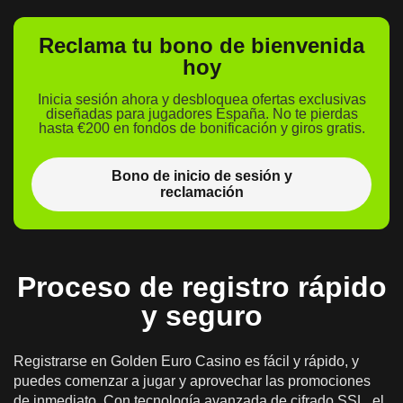
Reclama tu bono de bienvenida
hoy
Inicia sesión ahora y desbloquea ofertas exclusivas
diseñadas para jugadores España. No te pierdas
hasta €200 en fondos de bonificación y giros gratis.
Bono de inicio de sesión y
reclamación
Proceso de registro rápido
y seguro
Registrarse en Golden Euro Casino es fácil y rápido, y
puedes comenzar a jugar y aprovechar las promociones
de inmediato. Con tecnología avanzada de cifrado SSL, el