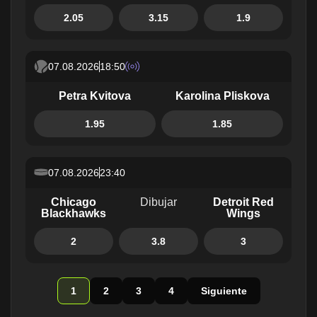
2.05
3.15
1.9
07.08.2026
18:50
Petra Kvitova
Karolina Pliskova
1.95
1.85
07.08.2026
23:40
Chicago
Dibujar
Detroit Red
Blackhawks
Wings
2
3.8
3
1
2
3
4
Siguiente