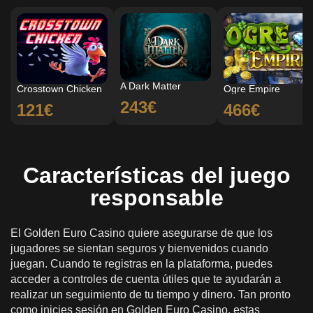
Tetri Mania Deluxe
Sirens Treasures
Heidi's Bier Haus Slot
166€
354€
384€
Características del juego
responsable
El Golden Euro Casino quiere asegurarse de que los
jugadores se sientan seguros y bienvenidos cuando
juegan. Cuando te registras en la plataforma, puedes
acceder a controles de cuenta útiles que te ayudarán a
realizar un seguimiento de tu tiempo y dinero. Tan pronto
como inicies sesión en Golden Euro Casino, estas