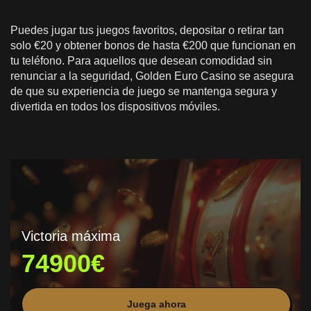
Puedes jugar tus juegos favoritos, depositar o retirar tan
solo €20 y obtener bonos de hasta €200 que funcionan en
tu teléfono. Para aquellos que desean comodidad sin
renunciar a la seguridad, Golden Euro Casino se asegura
de que su experiencia de juego se mantenga segura y
divertida en todos los dispositivos móviles.
Victoria máxima
74900€
Juega ahora