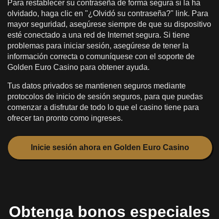
Para restablecer su contraseña de forma segura si la ha
olvidado, haga clic en "¿Olvidó su contraseña?" link. Para
mayor seguridad, asegúrese siempre de que su dispositivo
esté conectado a una red de Internet segura. Si tiene
problemas para iniciar sesión, asegúrese de tener la
información correcta o comuníquese con el soporte de
Golden Euro Casino para obtener ayuda.
Tus datos privados se mantienen seguros mediante
protocolos de inicio de sesión seguros, para que puedas
comenzar a disfrutar de todo lo que el casino tiene para
ofrecer tan pronto como ingreses.
Inicie sesión ahora en Golden Euro Casino
Obtenga bonos especiales