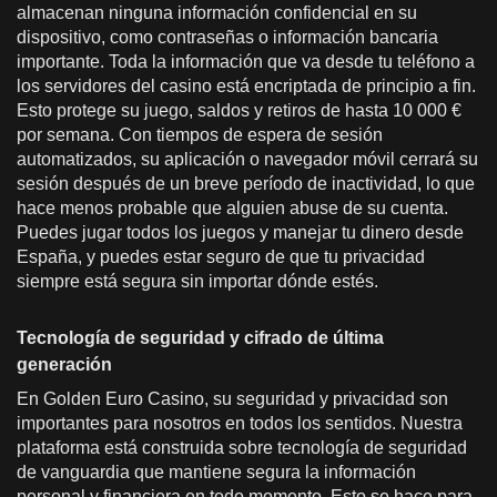
almacenan ninguna información confidencial en su
dispositivo, como contraseñas o información bancaria
importante. Toda la información que va desde tu teléfono a
los servidores del casino está encriptada de principio a fin.
Esto protege su juego, saldos y retiros de hasta 10 000 €
por semana. Con tiempos de espera de sesión
automatizados, su aplicación o navegador móvil cerrará su
sesión después de un breve período de inactividad, lo que
hace menos probable que alguien abuse de su cuenta.
Puedes jugar todos los juegos y manejar tu dinero desde
España, y puedes estar seguro de que tu privacidad
siempre está segura sin importar dónde estés.
Tecnología de seguridad y cifrado de última
generación
En Golden Euro Casino, su seguridad y privacidad son
importantes para nosotros en todos los sentidos. Nuestra
plataforma está construida sobre tecnología de seguridad
de vanguardia que mantiene segura la información
personal y financiera en todo momento. Esto se hace para