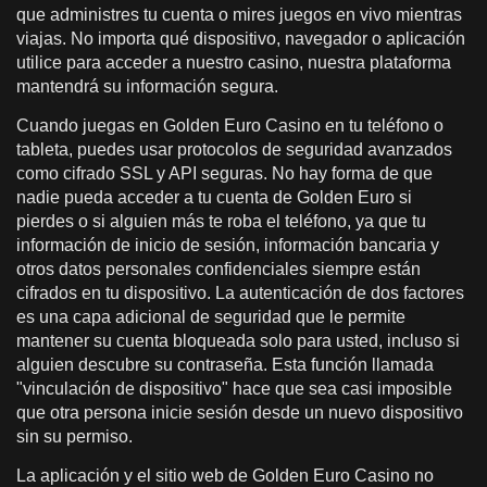
que administres tu cuenta o mires juegos en vivo mientras
viajas. No importa qué dispositivo, navegador o aplicación
utilice para acceder a nuestro casino, nuestra plataforma
mantendrá su información segura.
Cuando juegas en Golden Euro Casino en tu teléfono o
tableta, puedes usar protocolos de seguridad avanzados
como cifrado SSL y API seguras. No hay forma de que
nadie pueda acceder a tu cuenta de Golden Euro si
pierdes o si alguien más te roba el teléfono, ya que tu
información de inicio de sesión, información bancaria y
otros datos personales confidenciales siempre están
cifrados en tu dispositivo. La autenticación de dos factores
es una capa adicional de seguridad que le permite
mantener su cuenta bloqueada solo para usted, incluso si
alguien descubre su contraseña. Esta función llamada
"vinculación de dispositivo" hace que sea casi imposible
que otra persona inicie sesión desde un nuevo dispositivo
sin su permiso.
La aplicación y el sitio web de Golden Euro Casino no