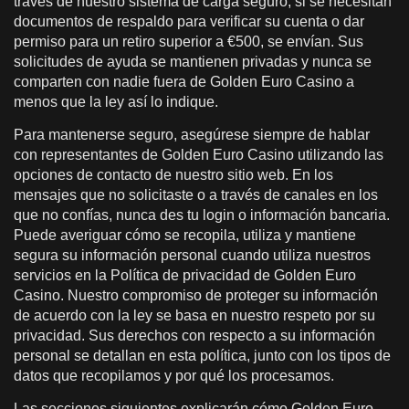
través de nuestro sistema de carga seguro, si se necesitan
documentos de respaldo para verificar su cuenta o dar
permiso para un retiro superior a €500, se envían. Sus
solicitudes de ayuda se mantienen privadas y nunca se
comparten con nadie fuera de Golden Euro Casino a
menos que la ley así lo indique.
Para mantenerse seguro, asegúrese siempre de hablar
con representantes de Golden Euro Casino utilizando las
opciones de contacto de nuestro sitio web. En los
mensajes que no solicitaste o a través de canales en los
que no confías, nunca des tu login o información bancaria.
Puede averiguar cómo se recopila, utiliza y mantiene
segura su información personal cuando utiliza nuestros
servicios en la Política de privacidad de Golden Euro
Casino. Nuestro compromiso de proteger su información
de acuerdo con la ley se basa en nuestro respeto por su
privacidad. Sus derechos con respecto a su información
personal se detallan en esta política, junto con los tipos de
datos que recopilamos y por qué los procesamos.
Las secciones siguientes explicarán cómo Golden Euro