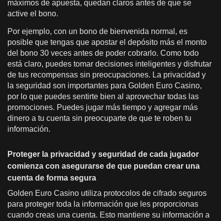
máximos de apuesta, quedan claros antes de que se
active el bono.
Por ejemplo, con un bono de bienvenida normal, es
posible que tengas que apostar el depósito más el monto
del bono 30 veces antes de poder cobrarlo. Como todo
está claro, puedes tomar decisiones inteligentes y disfrutar
de tus recompensas sin preocupaciones. La privacidad y
la seguridad son importantes para Golden Euro Casino,
por lo que puedes sentirte bien al aprovechar todas las
promociones. Puedes jugar más tiempo y agregar más
dinero a tu cuenta sin preocuparte de que te roben tu
información.
Proteger la privacidad y seguridad de cada jugador
comienza con asegurarse de que puedan crear una
cuenta de forma segura
Golden Euro Casino utiliza protocolos de cifrado seguros
para proteger toda la información que les proporcionas
cuando creas una cuenta. Esto mantiene su información a