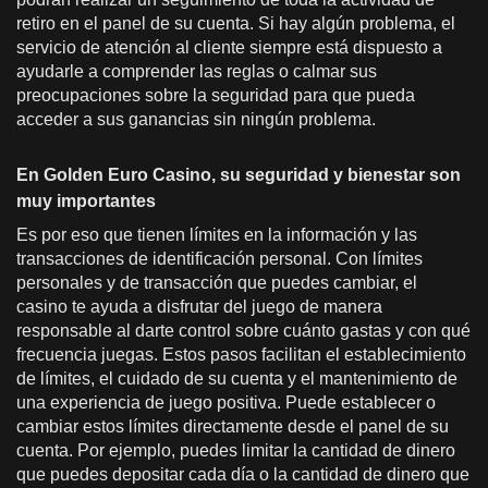
retiro en el panel de su cuenta. Si hay algún problema, el
servicio de atención al cliente siempre está dispuesto a
ayudarle a comprender las reglas o calmar sus
preocupaciones sobre la seguridad para que pueda
acceder a sus ganancias sin ningún problema.
En Golden Euro Casino, su seguridad y bienestar son
muy importantes
Es por eso que tienen límites en la información y las
transacciones de identificación personal. Con límites
personales y de transacción que puedes cambiar, el
casino te ayuda a disfrutar del juego de manera
responsable al darte control sobre cuánto gastas y con qué
frecuencia juegas. Estos pasos facilitan el establecimiento
de límites, el cuidado de su cuenta y el mantenimiento de
una experiencia de juego positiva. Puede establecer o
cambiar estos límites directamente desde el panel de su
cuenta. Por ejemplo, puedes limitar la cantidad de dinero
que puedes depositar cada día o la cantidad de dinero que