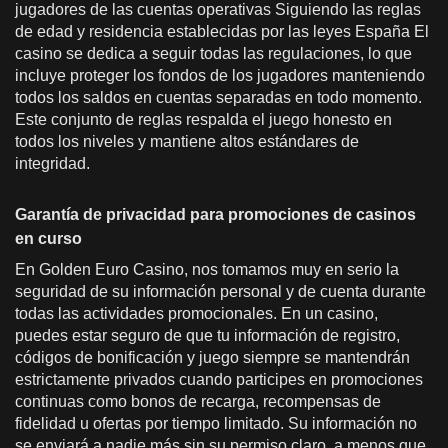
jugadores de las cuentas operativas Siguiendo las reglas
de edad y residencia establecidas por las leyes España El
casino se dedica a seguir todas las regulaciones, lo que
incluye proteger los fondos de los jugadores manteniendo
todos los saldos en cuentas separadas en todo momento.
Este conjunto de reglas respalda el juego honesto en
todos los niveles y mantiene altos estándares de
integridad.
Garantía de privacidad para promociones de casinos
en curso
En Golden Euro Casino, nos tomamos muy en serio la
seguridad de su información personal y de cuenta durante
todas las actividades promocionales. En un casino,
puedes estar seguro de que tu información de registro,
códigos de bonificación y juego siempre se mantendrán
estrictamente privados cuando participes en promociones
continuas como bonos de recarga, recompensas de
fidelidad u ofertas por tiempo limitado. Su información no
se enviará a nadie más sin su permiso claro, a menos que