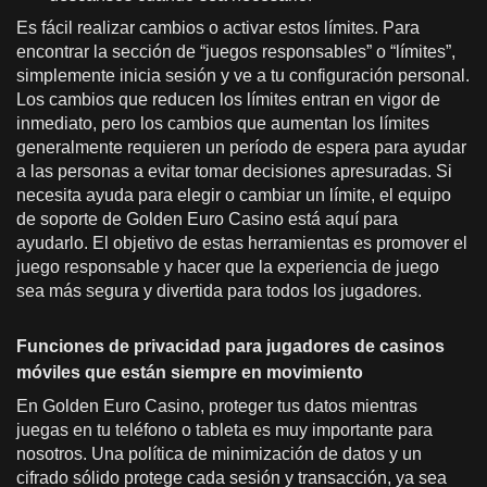
Es fácil realizar cambios o activar estos límites. Para
encontrar la sección de “juegos responsables” o “límites”,
simplemente inicia sesión y ve a tu configuración personal.
Los cambios que reducen los límites entran en vigor de
inmediato, pero los cambios que aumentan los límites
generalmente requieren un período de espera para ayudar
a las personas a evitar tomar decisiones apresuradas. Si
necesita ayuda para elegir o cambiar un límite, el equipo
de soporte de Golden Euro Casino está aquí para
ayudarlo. El objetivo de estas herramientas es promover el
juego responsable y hacer que la experiencia de juego
sea más segura y divertida para todos los jugadores.
Funciones de privacidad para jugadores de casinos
móviles que están siempre en movimiento
En Golden Euro Casino, proteger tus datos mientras
juegas en tu teléfono o tableta es muy importante para
nosotros. Una política de minimización de datos y un
cifrado sólido protege cada sesión y transacción, ya sea