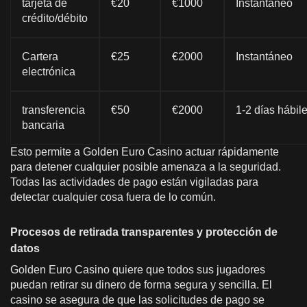
tarjeta de
€20
€1000
Instantáneo
crédito/débito
Cartera
€25
€2000
Instantáneo
electrónica
transferencia
€50
€2000
1-2 días hábil
bancaria
Esto permite a Golden Euro Casino actuar rápidamente
para detener cualquier posible amenaza a la seguridad.
Todas las actividades de pago están vigiladas para
detectar cualquier cosa fuera de lo común.
Procesos de retirada transparentes y protección de
datos
Golden Euro Casino quiere que todos sus jugadores
puedan retirar su dinero de forma segura y sencilla. El
casino se asegura de que las solicitudes de pago se