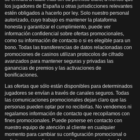
los jugadores de España u otras jurisdicciones relevantes
estén obligados a hacerlo por ley. Solo nuestro personal
autorizado, cuyo trabajo es mantener la plataforma
honesta y garantizar el cumplimiento, puede ver
información confidencial sobre ofertas promocionales,
como su información de contacto o si es elegible para un
bono. Todas las transferencias de datos relacionadas con
promociones de casinos utilizan protocolos de cifrado
avanzados para mantener seguras y privadas las
ganancias de premios y las activaciones de
bonificaciones.
Las ofertas que sólo están disponibles para determinados
jugadores se envían a través de canales seguros. Todas
las comunicaciones promocionales dejan claro que las
personas pueden optar por no recibirlas. No vendemos ni
regalamos información de contacto que recopilamos con
fines promocionales. Puede ponerse en contacto con
nuestro equipo de atención al cliente en cualquier
momento para cambiar su configuración promocional o