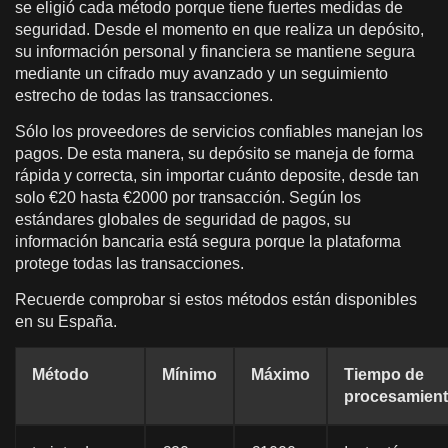
se eligió cada método porque tiene fuertes medidas de
seguridad. Desde el momento en que realiza un depósito,
su información personal y financiera se mantiene segura
mediante un cifrado muy avanzado y un seguimiento
estrecho de todas las transacciones.
Sólo los proveedores de servicios confiables manejan los
pagos. De esta manera, su depósito se maneja de forma
rápida y correcta, sin importar cuánto deposite, desde tan
solo €20 hasta €2000 por transacción. Según los
estándares globales de seguridad de pagos, su
información bancaria está segura porque la plataforma
protege todas las transacciones.
Recuerde comprobar si estos métodos están disponibles
en su España.
Método
Mínimo
Máximo
Tiempo de
procesamien