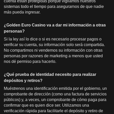
cuenta están protegidas porque vigilamos nuestros
sistemas todo el tiempo para asegurarnos de que nadie
más pueda ingresar.
¿Golden Euro Casino va a dar mi información a otras
personas?
Si la ley así lo dice o si es necesario procesar pagos o
verificar su cuenta, su información solo será compartida.
No compartimos ni vendemos su información con otras
personas por razones de marketing a menos que usted
nos dé permiso para hacerlo.
¿Qué prueba de identidad necesito para realizar
depósitos y retiros?
Muéstrenos una identificación emitida por el gobierno, un
comprobante de dirección (como una factura de servicios
públicos) y, a veces, un comprobante de cómo paga para
confirmar que es quien dice ser. Utilizamos una
verificación rápida para facilitarle el depósito y retiro de